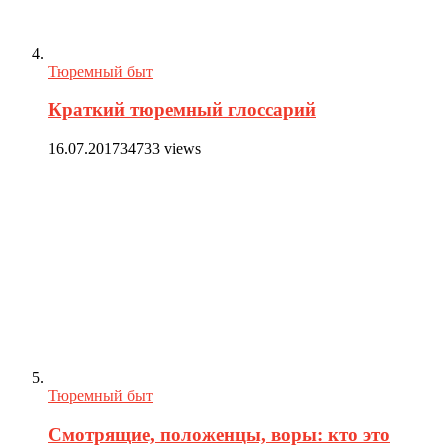
Тюремный быт
Краткий тюремный глоссарий
16.07.2017
34733 views
Тюремный быт
Смотрящие, положенцы, воры: кто это