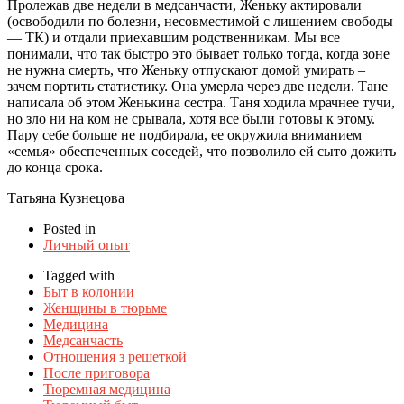
Пролежав две недели в медсанчасти, Женьку актировали
(освободили по болезни, несовместимой с лишением свободы
— ТК) и отдали приехавшим родственникам. Мы все
понимали, что так быстро это бывает только тогда, когда зоне
не нужна смерть, что Женьку отпускают домой умирать –
зачем портить статистику. Она умерла через две недели. Тане
написала об этом Женькина сестра. Таня ходила мрачнее тучи,
но зло ни на ком не срывала, хотя все были готовы к этому.
Пару себе больше не подбирала, ее окружила вниманием
«семья» обеспеченных соседей, что позволило ей сыто дожить
до конца срока.
Татьяна Кузнецова
Posted in
Личный опыт
Tagged with
Быт в колонии
Женщины в тюрьме
Медицина
Медсанчасть
Отношения з решеткой
После приговора
Тюремная медицина