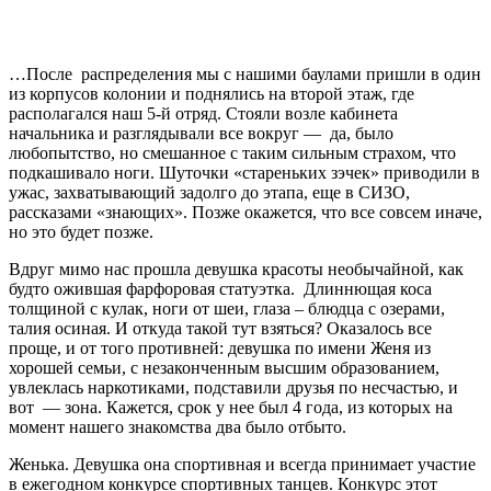
…После распределения мы с нашими баулами пришли в один
из корпусов колонии и поднялись на второй этаж, где
располагался наш 5-й отряд. Стояли возле кабинета
начальника и разглядывали все вокруг — да, было
любопытство, но смешанное с таким сильным страхом, что
подкашивало ноги. Шуточки «стареньких зэчек» приводили в
ужас, захватывающий задолго до этапа, еще в СИЗО,
рассказами «знающих». Позже окажется, что все совсем иначе,
но это будет позже.
Вдруг мимо нас прошла девушка красоты необычайной, как
будто ожившая фарфоровая статуэтка. Длиннющая коса
толщиной с кулак, ноги от шеи, глаза – блюдца с озерами,
талия осиная. И откуда такой тут взяться? Оказалось все
проще, и от того противней: девушка по имени Женя из
хорошей семьи, с незаконченным высшим образованием,
увлеклась наркотиками, подставили друзья по несчастью, и
вот — зона. Кажется, срок у нее был 4 года, из которых на
момент нашего знакомства два было отбыто.
Женька. Девушка она спортивная и всегда принимает участие
в ежегодном конкурсе спортивных танцев. Конкурс этот