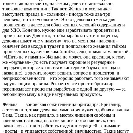
только так называется, на самом деле это танцевально-
трюковые композиции. Так вот, Женька в «сольнике»
выступает, правда в «сольнике» иногда тоже два-три
человека, но это «сольник»! Это отдельная отметка для
поощрения, а далее для облегченных условий содержания и
для УДО. Конечно, нужно еще зарабатывать проценты на
производстве. Для того, чтобы заработать эти проценты,
девочки шьют «не у памяти», что на местном «наречии»
означает без выхода в туалет и подпольного жевания тайком
пронесенных кусочков какой-нибудь еды, прямо за машинкой.
«Шить не у памяти» Женька не может, она красивая, к тому
же «баульная» (то есть получает хорошие и регулярные
передачи, которые хранятся в каптерке в баулах, отсюда и
название), а значит, может решить вопрос и процентов, и
неприкосновенности – кто хорошо работает, того не замечают
нарушающим правила. Решается все просто: бригадир
переписывает проценты выработки с одной на другую — за
небольшую мзду в виде натуральных продуктов.
Женька — зоновская сожительница бригадира. Бригадир,
естественно, тоже девушка, хамоватая мужеподобная алкашка
Таня. Такие, как правило, в местах лишения свободы и
«выбиваются в люди»: отмывшись и отоспавшись, они
начинают активно работать с администрацией, занимают
«посты» и упиваются собственной значимостью. Такие могут