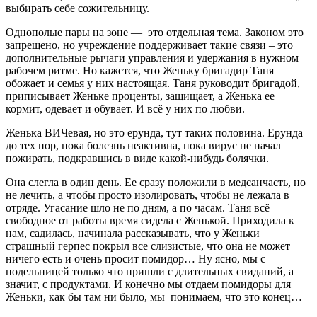
выбирать себе сожительницу.
Однополые пары на зоне — это отдельная тема. Законом это
запрещено, но учреждение поддерживает такие связи – это
дополнительные рычаги управления и удержания в нужном
рабочем ритме. Но кажется, что Женьку бригадир Таня
обожает и семья у них настоящая. Таня руководит бригадой,
приписывает Женьке проценты, защищает, а Женька ее
кормит, одевает и обувает. И всё у них по любви.
Женька ВИЧевая, но это ерунда, тут таких половина. Ерунда
до тех пор, пока болезнь неактивна, пока вирус не начал
пожирать, подкравшись в виде какой-нибудь болячки.
Она слегла в один день. Ее сразу положили в медсанчасть, но
не лечить, а чтобы просто изолировать, чтобы не лежала в
отряде. Угасание шло не по дням, а по часам. Таня всё
свободное от работы время сидела с Женькой. Приходила к
нам, садилась, начинала рассказывать, что у Женьки
страшный герпес покрыл все слизистые, что она не может
ничего есть и очень просит помидор… Ну ясно, мы с
подельницей только что пришли с длительных свиданий, а
значит, с продуктами. И конечно мы отдаем помидоры для
Женьки, как бы там ни было, мы понимаем, что это конец…