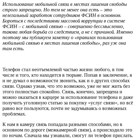
Использование мобильной связи в местах лишения свободы
строго запрещено. Но тем не менее она есть – это
нелегальный заработок сотрудников ФСИН в основном.
Бороться с последствиями массовой коррупции в системе
ФСИН – с мобильной связью – совершенно бессмысленно,
такова любая борьба со следствием, а не с причиной. Именно
поэтому мы публикуем заметку о «правилах пользования
мобильной связью в местах лишения свободы», раз уж она
там есть.
Телефон стал неотъемлемой частью жизни любого, в том
числе и того, кто находится в тюрьме. Попав в заключение, я
и не думал о возможности звонить, как и о других способах
связи. Однако узнав, что это возможно, уже не мог жить без
этого полностью спокойно. Связь, конечно, запрещена и
можно оказаться в карцере за использование телефона и даже
получить уголовную статью за покупку «услуг связи», но всё
равно все пользуются, почти не задумываясь о возможных
проблемах.
К нам в камеру связь попадала разными способами, но в
основном по дороге (межкамерной связи), а происходило это
по ночам. Сначала мы узнавали, смогут ли телефон прислать.