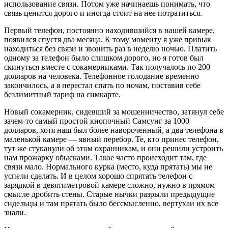
использование связи. Потом уже начинаешь понимать, что
связь ценится дорого и иногда стоит на нее потратиться.
Первый телефон, постоянно находившийся в нашей камере,
появился спустя два месяца. К тому моменту я уже привык
находиться без связи и звонить раз в неделю ночью. Платить
одному за телефон было слишком дорого, но я готов был
скинуться вместе с сокамерниками. Так получалось по 200
долларов на человека. Телефонное голодание временно
закончилось, а я перестал спать по ночам, поставив себе
безлимитный тариф на симкарте.
Новый сокамерник, сидевший за мошенничество, затянул себе
зачем-то самый простой кнопочный Самсунг за 1000
долларов, хотя наш был более навороченный, а два телефона в
маленькой камере — явный перебор. Те, кто принес телефон,
тут же стуканули об этом охранникам, и они решили устроить
нам прожарку обысками. Такое часто происходит там, где
связи мало. Нормального курка (место, куда прятать) мы не
успели сделать. И в целом хорошо спрятать телефон с
зарядкой в девятиметровой камере сложно, нужно в прямом
смысле дробить стены. Старые нычки разрыли предыдущие
сидельцы и там прятать было бессмысленно, вертухаи их все
знали.