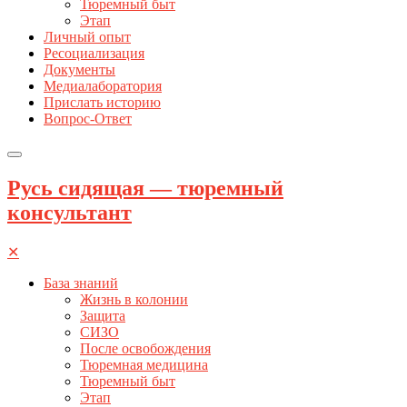
Тюремный быт
Этап
Личный опыт
Ресоциализация
Документы
Медиалаборатория
Прислать историю
Вопрос-Ответ
Русь сидящая — тюремный
консультант
✕
База знаний
Жизнь в колонии
Защита
СИЗО
После освобождения
Тюремная медицина
Тюремный быт
Этап