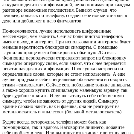
аккуратно делиться информацией, четко понимая при каждом
разговоре возможные последствия. Бывают случаи, что
человек, общаясь по телефону, создает себе новые эпизоды в
деле или добавляет в него фигурантов.
По-возможности, лучше использовать шифрованные
мессенжеры, чем звонить. Сейчас большинство телефонов
имеют выход в интернет. При использовании интернета будет
меньше вероятность блокировки симкарты. С помощью
глушилок проще всего блокировать обычную 2G-связь.
Фсиновцы периодически отправляют запрос на блокировку
симкарты оператору связи, если знают, что с нее передается
негативная для них информация. Прослушка настроена на
определенные слова, которые не стоит использовать. А еще
лучше придумать себе специальные обозначения и говорить
этими «символами». Сейчас есть небольшие тонкие аппараты,
а также хорошо купить специальную маленькую зарядку, так
будет удобнее прятать. И лучше затянуть себе собственную
симкарту, чтобы не зависеть от других людей. Симкарту
крайне сложно найти, как и флешка, она не реагирует на
металлоискатель и «пылесос» (большой металлоискатель).
Будьте всегда осторожны, телефон может быть как
помощником, так и врагом. Наговорите лишнего, добавите
себе проблем в деле. Или выпишут взыскание, или отправят в