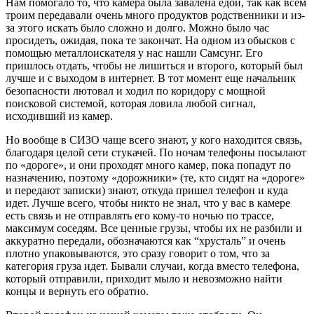
Нам помогало то, что камера была завалена едой, так как всем
троим передавали очень много продуктов родственники и из-
за этого искать было сложно и долго. Можно было час
просидеть, ожидая, пока те закончат. На одном из обысков с
помощью металлоискателя у нас нашли Самсунг. Его
пришлось отдать, чтобы не лишиться и второго, который был
лучше и с выходом в интернет. В тот момент еще начальник
безопасности лютовал и ходил по коридору с мощной
поисковой системой, которая ловила любой сигнал,
исходивший из камер.
Но вообще в СИЗО чаще всего знают, у кого находится связь,
благодаря целой сети стукачей. По ночам телефоны посылают
по «дороге», и они проходят много камер, пока попадут по
назначению, поэтому «дорожники» (те, кто сидят на «дороге»
и передают записки) знают, откуда пришел телефон и куда
идет. Лучше всего, чтобы никто не знал, что у вас в камере
есть связь и не отправлять его кому-то ночью по трассе,
максимум соседям. Все ценные грузы, чтобы их не разбили и
аккуратно передали, обозначаются как “хрусталь” и очень
плотно упаковываются, это сразу говорит о том, что за
категория груза идет. Бывали случаи, когда вместо телефона,
который отправили, приходит мыло и невозможно найти
концы и вернуть его обратно.