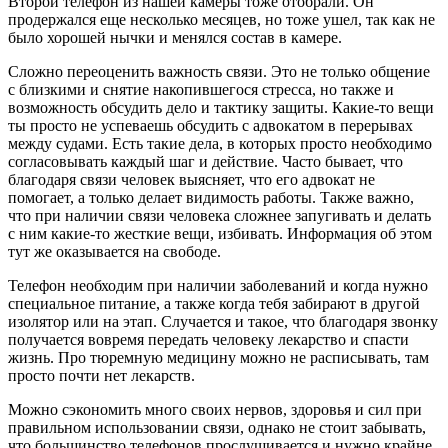
Второй телефон из нашей камеры тоже отобрали. Он
продержался еще несколько месяцев, но тоже ушел, так как не
было хорошей нычки и менялся состав в камере.
Сложно переоценить важность связи. Это не только общение
с близкими и снятие накопившегося стресса, но также и
возможность обсудить дело и тактику защиты. Какие-то вещи
ты просто не успеваешь обсудить с адвокатом в перерывах
между судами. Есть такие дела, в которых просто необходимо
согласовывать каждый шаг и действие. Часто бывает, что
благодаря связи человек выясняет, что его адвокат не
помогает, а только делает видимость работы. Также важно,
что при наличии связи человека сложнее запугивать и делать
с ним какие-то жесткие вещи, избивать. Информация об этом
тут же оказывается на свободе.
Телефон необходим при наличии заболеваний и когда нужно
специальное питание, а также когда тебя забирают в другой
изолятор или на этап. Случается и такое, что благодаря звонку
получается вовремя передать человеку лекарство и спасти
жизнь. Про тюремную медицину можно не расписывать, там
просто почти нет лекарств.
Можно сэкономить много своих нервов, здоровья и сил при
правильном использовании связи, однако не стоит забывать,
что большинство телефонов прослушивается и нужно крайне