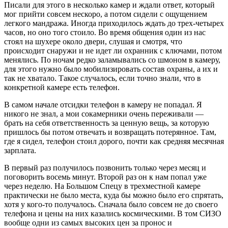
Писали для этого в несколько камер и ждали ответ, который
мог прийти совсем нескоро, а потом сидели с ощущением
легкого мандража. Иногда приходилось ждать до трех-четырех
часов, но оно того стоило. Во время общения один из нас
стоял на шухере около двери, слушая и смотря, что
происходит снаружи и не идет ли охранник с ключами, потом
менялись. По ночам редко заламывались со шмоном в камеру,
для этого нужно было мобилизировать состав охраны, а их и
так не хватало. Такое случалось, если точно знали, что в
конкретной камере есть телефон.
В самом начале отсидки телефон в камеру не попадал. Я
никого не знал, а мои сокамерники очень переживали —
брать на себя ответственность за ценную вещь, за которую
пришлось бы потом отвечать и возвращать потерянное. Там,
где я сидел, телефон стоил дорого, почти как средняя месячная
зарплата.
В первый раз получилось позвонить только через месяц и
поговорить восемь минут. Второй раз он к нам попал уже
через неделю. На Большом Спецу в трехместной камере
практически не было места, куда бы можно было его спрятать,
хотя у кого-то получалось. Сначала было совсем не до своего
телефона и цены на них казались космическими. В том СИЗО
вообще одни из самых высоких цен за пронос и