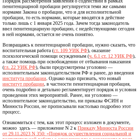
Порядок рассмотрения заявления о содействии в рамках
пенитенциарной пробации регулируется теми же самыми
нормами Закона о пробации, что и для исполнительной
пробации, то есть нормами, которые вводятся в действие
только лишь с 1 января 2025 года. Зачем тогда законодатель
ввел пенитенциарную пробацию, с недействующими сегодня
в ней нормами, остается не очень понятно.
Возвращаясь к пенитенциарной пробации, нужно сказать, что
воспитательная работа (
ст. 109 УИК РФ
), оказание
психологической помощи осужденным (
ч. 6.1 ст. 12 УИК РФ
),
а также помощь при освобождении от отбывания наказания
(
гл. 22 УИК РФ
), были предусмотрены уголовно —
исполнительным законодательством РФ и ранее, до введения
института пробации
. Однако надо признать, что новый
институт пробации
, в частности пенитенциарная пробация,
очень подробно и детально регламентирует порядок и условия
проведения этих мероприятий. Ранее, ни уголовно —
исполнительное законодательство, ни приказы ФСИН и
Минюста России, не прописывали настолько подробно этот
процесс.
Ознакомиться с тем, как этот процесс изложен в документе,
можно здесь — приложение N 2 к
Приказу Минюста России
от 29.11.2023 N 350: «Порядок осуществления социальной и