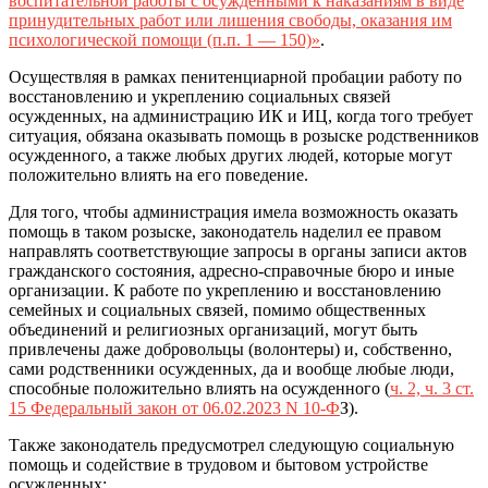
воспитательной работы с осужденными к наказаниям в виде
принудительных работ или лишения свободы, оказания им
психологической помощи (п.п. 1 — 150)»
.
Осуществляя в рамках пенитенциарной пробации работу по
восстановлению и укреплению социальных связей
осужденных, на администрацию ИК и ИЦ, когда того требует
ситуация, обязана оказывать помощь в розыске родственников
осужденного, а также любых других людей, которые могут
положительно влиять на его поведение.
Для того, чтобы администрация имела возможность оказать
помощь в таком розыске, законодатель наделил ее правом
направлять соответствующие запросы в органы записи актов
гражданского состояния, адресно-справочные бюро и иные
организации. К работе по укреплению и восстановлению
семейных и социальных связей, помимо общественных
объединений и религиозных организаций, могут быть
привлечены даже добровольцы (волонтеры) и, собственно,
сами родственники осужденных, да и вообще любые люди,
способные положительно влиять на осужденного (
ч. 2, ч. 3 ст.
15 Федеральный закон от 06.02.2023 N 10-Ф
З).
Также законодатель предусмотрел следующую социальную
помощь и содействие в трудовом и бытовом устройстве
осужденных: