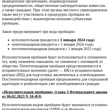
медицинские организации, индивидуальные
предприниматели, общественные наблюдательные комиссии,
а также граждане. При этом органы местного самоуправления
также могут участвовать в процедурах пробации во
взаимодействии с вышеперечисленными субъектами
пробации.
Закон предусматривает три вида пробации:
исполнительная (вводится
с 1 января 2024 года
)
пенитенциарная (вводится с 1 января 2024 года)
постпенитенциарная (вводится с 1 января 2025 года)
Исполнительная пробация будет использоваться в отношении
тех, кому назначено наказание, не связанное с изоляцией от
общества. Пенитенциарная пробация предусматривается в
исправительных колониях (далее — ИК) и исправительных
центрах (ИЦ) для подготовки заключенных к освобождению.
Постпенитенциарная пробация предназначена для социальной
адаптации и реабилитации уже освободившихся граждан.
«Исполнительная пробация» (глава 3 Федерального закона
от 06.02.2023 N 10-ФЗ)
Исполнительным видом пробации будет заниматься уголовно-
исполнительная инспекция (УИИ) и ее филиалы.