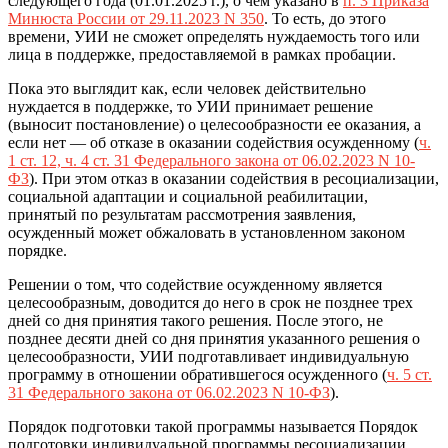
следующего года (01.01.2025 г.), о чем указано в
п. 3 Приказа
Минюста России от 29.11.2023 N 350
. То есть, до этого
времени, УИИ не сможет определять нуждаемость того или
лица в поддержке, предоставляемой в рамках пробации.
Пока это выглядит как, если человек действительно
нуждается в поддержке, то УИИ принимает решение
(выносит постановление) о целесообразности ее оказания, а
если нет — об отказе в оказании содействия осужденному (
ч.
1 ст. 12, ч. 4 ст. 31 Федерального закона от 06.02.2023 N 10-
ФЗ
). При этом отказ в оказании содействия в ресоциализации,
социальной адаптации и социальной реабилитации,
принятый по результатам рассмотрения заявления,
осужденный может обжаловать в установленном законом
порядке.
Решении о том, что содействие осужденному является
целесообразным, доводится до него в срок не позднее трех
дней со дня принятия такого решения. После этого, не
позднее десяти дней со дня принятия указанного решения о
целесообразности, УИИ подготавливает индивидуальную
программу в отношении обратившегося осужденного (
ч. 5 ст.
31 Федерального закона от 06.02.2023 N 10-ФЗ
).
Порядок подготовки такой программы называется Порядок
подготовки индивидуальной программы ресоциализации,