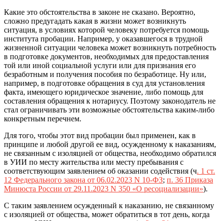
Какие это обстоятельства в законе не сказано. Вероятно,
сложно предугадать какая в жизни может возникнуть
ситуация, в условиях которой человеку потребуется помощь
института пробации. Например, у оказавшегося в трудной
жизненной ситуации человека может возникнуть потребность
в подготовке документов, необходимых для предоставления
той или иной социальной услуги или для признания его
безработным и получения пособия по безработице. Ну или,
например, в подготовке обращения в суд для установления
факта, имеющего юридическое значение, либо помощь для
составления обращения к нотариусу. Поэтому законодатель не
стал ограничивать эти возможные обстоятельства каким-либо
конкретным перечнем.
Для того, чтобы этот вид пробации был применен, как в
принципе и любой другой ее вид, осужденному к наказаниям,
не связанным с изоляцией от общества, необходимо обратился
в УИИ по месту жительства или месту пребывания с
соответствующим заявлением об оказании содействия (ч
. 1 ст.
12 Федерального закона от 06.02.2023 N 10-ФЗ
;
п. 36 Приказа
Минюста России от 29.11.2023 N 350 «О ресоциализации»
).
С таким заявлением осужденный к наказанию, не связанному
с изоляцией от общества, может обратиться в тот день, когда