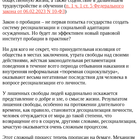
общественную жизнь, а также содействие в дальнейшем
трудоустройстве и обучении (
п. 1 ч. 1 ст. 5 Федерального
закона от 06.02.2023 N 10-ФЗ
)
Закон о пробации – не первая попытка государства создать
систему ресоциализации и социальной адаптации
осужденных. Но будет ли эффективен новый правовой
институт пробации в практике?
Ни для кого не секрет, что принудительная изоляция от
общества в местах заключения, утрата свободы над своими
действиями, жёсткая законодательная регламентация
поведения в течение всего периода отбывания наказания и
внутренняя неформальная «тюремная социокультура»,
оказывают весьма негативные последствия для человека в
вопросе ресоциализации его личности.
У лишенных свободы людей кардинально искажается
представление о добре и зле, о смысле жизни. Результатом
лишения свободы, особенно на протяжении длительного
времени, как правило, становится десоциализация личности,
человек отчуждается от мира до такой степени, что
возвращение его в социум, другими словами, ресоциализация,
зачастую оказывается очень сложным процессом.
Этот сложный процесс теперь прописан на бумаге. Механизм