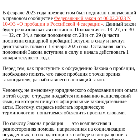
В феврале 2023 года президентом был подписан нашумевший
в правовом сообществе
Федеральный закон от 06.02.2023 N
10-ФЗ «О пробации в Российской Федерации»
. Данный закон
будет реализовываться поэтапно. Положения ст. 19–27, ст. 30
— 32, ст. 34, а также положения ст. 28 и ст. 29 (в части
постпенитенциарной пробации) вступят в силу и начнут
действовать только с 1 января 2025 года. Остальная часть
положений Закона вступила в силу и начала действовать 1
января текущего года.
Перед тем, как приступить к обсуждению Закона о пробации,
необходимо понять, что такое пробация с точки зрения
законодателя, разработавшего настоящий закон.
Человеку, не имеющему юридического образования или опыта
в этой сфере, с трудом поддаётся пониманию канцелярский
язык, на котором пишутся официальные законодательные
акты. Поэтому, стараясь избегать юридическую
терминологию, попытаемся объяснить простым словами.
По смыслу Закона пробация — это комплексная и
разносторонняя помощь, направленная на социализацию
осужденных, на их адаптацию к свободе и возвращение в