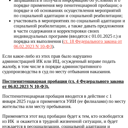
запрашивать и получать информацию об условиях и о
порядке применения мер пенитенциарной пробации; о
порядке и об основаниях осуществления мероприятий
по социальной адаптации и социальной реабилитации;
участвовать в мероприятиях по социальной адаптации и
социальной реабилитации, а также давать предложения
в части содержания и корректировки своих
индивидуальных программ (вводятся с 01.01.2025 г.) и
порядка их выполнения (
ст. 18 Федерального закона от
06.02.2023 N 10-ФЗ
).
Если какое-либо из этих прав было нарушено
администрацией ИК или ИЦ, осужденный вправе подать
жалобу, в том числе в порядке административного
судопроизводства в суд по месту отбывания наказания.
Постпенитенциарная пробация (гл. 4 Федерального закона
от 06.02.2023 N 10-ФЗ).
Постпенитенциарная пробация вводится в действие с 1
января 2025 года и применяется УИИ (ее филиалами) по месту
жительства или месту пребывания.
Применяется этот вид пробации будет к тем, кто освободится
из ИК и окажется в трудной жизненной ситуации, и будет
нуждается в ресоциализации, социальной адаптации и