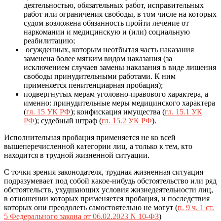
деятельностью, обязательных работ, исправительных
работ или ограничения свободы, в том числе на которых
судом возложена обязанность пройти лечение от
наркомании и медицинскую и (или) социальную
реабилитацию;
осужденных, которым неотбытая часть наказания
заменена более мягким видом наказания (за
исключением случаев замены наказания в виде лишения
свободы принудительными работами. К ним
применяется пенитенциарная пробация);
подвергнутых мерам уголовно-правового характера, а
именно: принудительные меры медицинского характера
(
гл. 15 УК РФ
); конфискация имущества (
гл. 15.1 УК
РФ
); судебный штраф (
гл. 15.2 УК РФ
).
Исполнительная пробация применяется не ко всей
вышеперечисленной категории лиц, а только к тем, кто
находится в трудной жизненной ситуации.
С точки зрения законодателя, трудная жизненная ситуация
подразумевает под собой какое-нибудь обстоятельство или ряд
обстоятельств, ухудшающих условия жизнедеятельности лиц,
в отношении которых применяется пробация, и последствия
которых они преодолеть самостоятельно не могут (
п. 9 ч. 1 ст.
5 Федерального закона от 06.02.2023 N 10-ФЗ
)