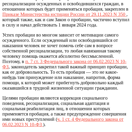
ресоциализации осужденных и освободившихся граждан, в
отношении которых будет применяться пробация, закреплен в
Приказе Министерства юстиции России от 29.11.2023 N 350
,
который также, как и сам Закон о пробации, частично вступил
в силу и начал действовать 1 января 2024 года.
Успех пробации во многом зависит от мотивации самого
осужденного. Если осужденный или освободившийся от
наказания человек не хочет помочь себе сам в вопросе
собственной ресоциализации, то любая навязанная такому
человеку помощь окажется абсолютно бессмысленной.
Поэтому, в
п. 7 ст. 3 Федерального закона от 06.02.2023 N 10-
ФЗ
, законодатель закрепил такой важный принцип пробации,
как ее добровольность. То есть пробация — это не какое-
нибудь там принуждение или наказание, напротив, форма
помощи, к которой может прибегнуть добровольно каждый
оказавшийся в трудной жизненной ситуации гражданин.
Целями пробации являются коррекция социального
поведения, ресоциализация, социальная адаптация и
социальная реабилитация лиц, в отношении которых
применяется пробация, а также предупреждение совершения
ими новых преступлений (
ч. 1 ст. 4 Федерального закона от
06.02.2023 N 10-ФЗ
).