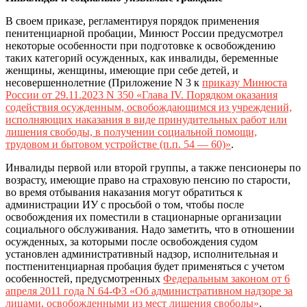
В своем приказе, регламентируя порядок применения
пенитенциарной пробации, Минюст России предусмотрел
некоторые особенности при подготовке к освобождению
таких категорий осужденных, как инвалиды, беременные
женщины, женщины, имеющие при себе детей, и
несовершеннолетние (Приложение N 3 к
приказу Минюста
России от 29.11.2023 N 350 «Глава IV. Порядком оказания
содействия осужденным, освобождающимся из учреждений,
исполняющих наказания в виде принудительных работ или
лишения свободы, в получении социальной помощи,
трудовом и бытовом устройстве (п.п. 54 — 60)»
.
Инвалиды первой или второй группы, а также пенсионеры по
возрасту, имеющие право на страховую пенсию по старости,
во время отбывания наказания могут обратиться к
администрации ИУ с просьбой о том, чтобы после
освобождения их поместили в стационарные организации
социального обслуживания. Надо заметить, что в отношении
осужденных, за которыми после освобождения судом
установлен административный надзор, исполнительная и
постпенитенциарная пробация будет применяться с учетом
особенностей, предусмотренных
Федеральным законом от 6
апреля 2011 года N 64-ФЗ «Об административном надзоре за
лицами, освобожденными из мест лишения свободы»
.