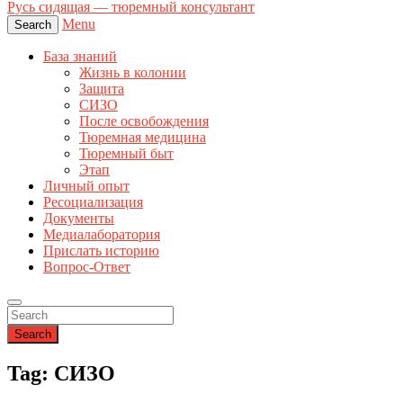
Русь сидящая — тюремный консультант
Menu
Search
База знаний
Жизнь в колонии
Защита
СИЗО
После освобождения
Тюремная медицина
Тюремный быт
Этап
Личный опыт
Ресоциализация
Документы
Медиалаборатория
Прислать историю
Вопрос-Ответ
Search
Tag: СИЗО