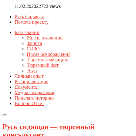
11.02.2020
22722 views
Русь Сидящая
Помочь проекту
База знаний
Жизнь в колонии
Защита
СИЗО
После освобождения
Тюремная медицина
Тюремный быт
Этап
Личный опыт
Ресоциализация
Документы
Медиалаборатория
Прислать историю
Вопрос-Ответ
Русь сидящая — тюремный
консультант