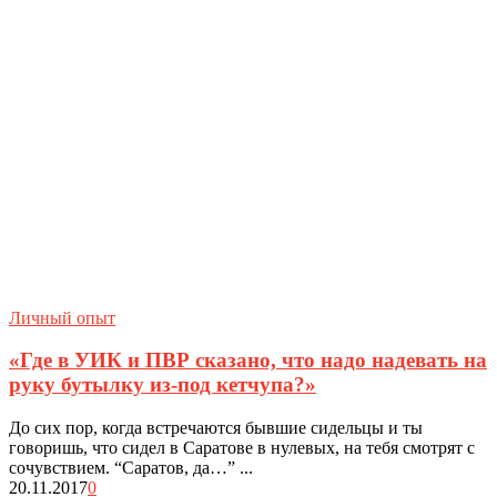
Личный опыт
«Где в УИК и ПВР сказано, что надо надевать на
руку бутылку из-под кетчупа?»
До сих пор, когда встречаются бывшие сидельцы и ты
говоришь, что сидел в Саратове в нулевых, на тебя смотрят с
сочувствием. “Саратов, да…” ...
20.11.2017
0