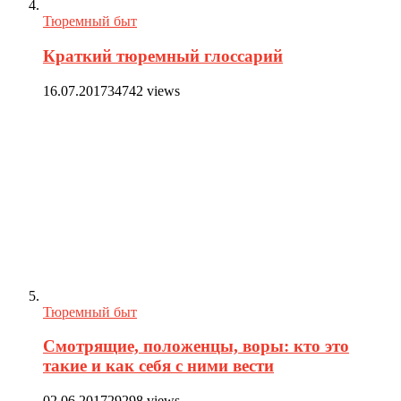
Тюремный быт
Краткий тюремный глоссарий
16.07.2017
34742 views
Тюремный быт
Смотрящие, положенцы, воры: кто это
такие и как себя с ними вести
02.06.2017
29298 views