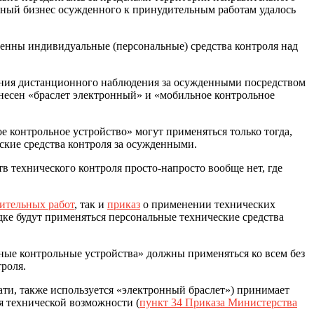
льный бизнес осужденного к принудительным работам удалось
енны индивидуальные (персональные) средства контроля над
ечения дистанционного наблюдения за осужденными посредством
несен «браслет электронный» и «мобильное контрольное
е контрольное устройство» могут применяться только тогда,
ские средства контроля за осужденными.
в технического контроля просто-напросто вообще нет, где
ительных работ
, так и
приказ
о применении технических
дке будут применяться персональные технические средства
ьные контрольные устройства» должны применяться ко всем без
роля.
тати, также используется «электронный браслет») принимает
я технической возможности (
пункт 34 Приказа Министерства