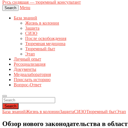
Русь сидящая — тюремный консультант
Menu
Search
База знаний
Жизнь в колонии
Защита
СИЗО
После освобождения
Тюремная медицина
Тюремный быт
Этап
Личный опыт
Ресоциализация
Документы
Медиалаборатория
Прислать историю
Вопрос-Ответ
Search
База знаний
Жизнь в колонии
Защита
СИЗО
Тюремный быт
Этап
Обзор нового законодательства в обла