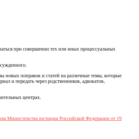
оваться при совершении тех или иных процессуальных
осужденного.
ры новых поправок и статей на различные темы, которые
иал и передать через родственников, адвокатов,
вительных центрах.
ом Министерства юстиции Российской Федерации от 19