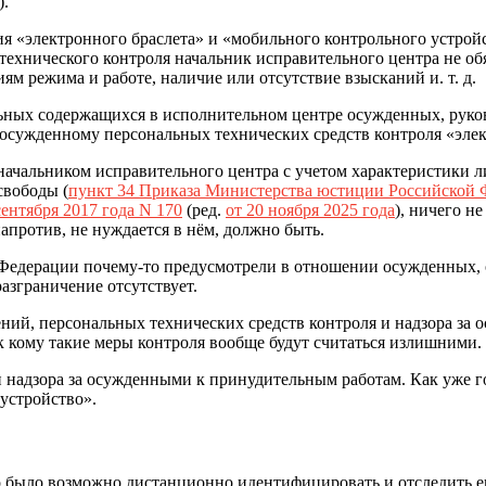
).
 «электронного браслета» и «мобильного контрольного устройс
ехнического контроля начальник исправительного центра не обя
м режима и работе, наличие или отсутствие взысканий и. т. д.
ных содержащихся в исполнительном центре осужденных, руковод
осужденному персональных технических средств контроля «элек
 начальником исправительного центра с учетом характеристики 
свободы (
пункт 34 Приказа Министерства юстиции Российской Ф
ентября 2017 года N 170
(ред.
от 20 ноября 2025 года
), ничего н
напротив, не нуждается в нём, должно быть.
Федерации почему-то предусмотрели в отношении осужденных, о
зграничение отсутствует.
ний, персональных технических средств контроля и надзора за 
 кому такие меры контроля вообще будут считаться излишними.
и надзора за осужденными к принудительным работам. Как уже г
устройство».
го было возможно дистанционно идентифицировать и отследить е