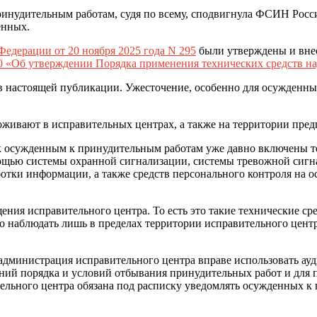
ринудительным работам, судя по всему, сподвигнула ФСИН Рос
енных.
едерации от 20 ноября 2025 года N 295
были утверждены и вне
70 «Об утверждении Порядка применения технических средств н
в настоящей публикации. Ужесточение, особенно для осужденных
живают в исправительных центрах, а также на территории предп
к осужденным к принудительным работам уже давно включены те
мощью системы охранной сигнализации, системы тревожной сигн
отки информации, а также средств персонального контроля на 
ия исправительного центра. То есть это такие технические сре
наблюдать лишь в пределах территории исправительного центра,
администрация исправительного центра вправе использовать ауд
ений порядка и условий отбывания принудительных работ и дл
ельного центра обязана под расписку уведомлять осужденных к