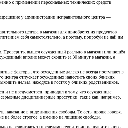
менно о применении персональных технических средств
разрешение у администрации исправительного центра —
авительного центра в магазин для приобретения продуктов
 питанием себя самостоятельно, а поэтому, попробуй не дай им
о. Проверить, вышел осужденный реально в магазин или пошёл
сужденный вполне может сходить за 30 минут в магазин, а
риятные факторы, что осужденные далеко не всегда поступают в
ого центра отпускает осужденных навестить своих близких
ходить нельзя, находясь в гостях у близких родственников.
н и не предусмотрен, приводил к тому, что осужденные,
о серьезные дисциплинарные проступки, такие как, например,
ь наказание в виде лишения свободы. То есть, проще говоря,
е на более строгое, а именно на лишение свободы.
льно передвигаясь за пределами территории исправительного