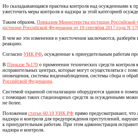
Но скаладывающаяся практика контроля над осужденными к п
ужесточить меры контроля и надзора за этой категорией осужд
Таким образом,
Приказом Министерства юстиции Российской Ф
юстиции Российской Федерации от 19 сентября 2017 года N 1
В чем же эти изменения и ужесточения заключаются, разберём 
реакцию.
Согласно
УИК РФ
, осужденные к принудительным работам про
В
Приказе №170
о применении технических средств контроля 
исправительных центрах, которые могут осуществляться с по
оповещения, системы видеонаблюдения, системы сбора и обраб
Российской Федерации
.
Системой охранной сигнализации оборудуются здания и помещен
с помощью таких стационарных средств за осужденными можно 
не более.
Положения
статьи 60.19 УИК РФ
прямо предусматривают, что 
надзора и контроля для предупреждения преступлений, наруш
к принудительным работам. При этом администрация исправит
надзора и контроля.