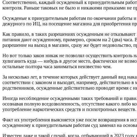
Соответственно, каждый осужденный к принудительным работа
контроля. Раньше таковых не было и никакими приказами не п
Осужденые к принудительным работам по окончании работы и 
дежурного по ИЦ, на посещение магазина для приобретения пр
Как правило, в таких разрешениях осужденным не отказывают и
питания дают осужденному, примерно, сроком на 2 (два) часа.
разрешение на выход в магазин, сразу же будет недовольство, пр
Но вот только закон никак не позволял осуществить контроль
хулиганить куда — нибудь в другое место, фактически не возм
остальные полтора часа заниматься неизвестно чем.
За несколько лет, в течение которых действует данный вид на
соответствии с законом и выходят, например, действительно в
родственников, осужденные действительно проводят время с ни
Иногда несоблюдение осужденными таких требований и правил,
осознавая полную вседозволенность, отсутствие какого либо к
употребление наркотических средств и психотропных веществ.
Факт их употребления выясняется уже после возвращения в исп
осужденному к принудительным работам суд заменял на основа
Известен даже и такой случай, когда, отбывающий в 2023 году