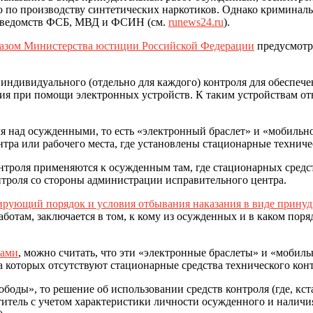
ию по производству синтетических наркотиков. Однако кримина
х ведомств ФСБ, МВД и ФСИН (см.
runews24.ru
).
азом Министерства юстиции Российской Федерации
предусмотр
ть индивидуального (отдельно для каждого) контроля для обесп
я при помощи электронных устройств. К таким устройствам от
ля над осужденными, то есть «электронный браслет» и «мобильно
тра или рабочего места, где установлены стационарные техниче
нтроля применяются к осужденным там, где стационарных средст
нтроля со стороны администрации исправительного центра.
рующий порядок и условия отбывания наказания в виде принуд
ботам, заключается в том, к кому из осужденных и в каком поря
ками
, можно считать, что эти «электронные браслеты» и «мобил
а которых отсутствуют стационарные средства технического конт
ободы», то решение об использовании средств контроля (где, кс
итель с учетом характеристики личности осужденного и наличи