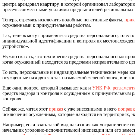
центра арендовал квартиру, в которой организовал лаборатор
пресечь совместными усилиями представителей региональны
Теперь, стремясь исключить подобные негативные факты,
прик
осужденными к принудительным работам.
Так, теперь могут применяться средства персонального, то ес
индивидуальной идентификации и контроля их местонахождени
устройство».
Нужно сказать, что техническе средства персонального контро
когда осужденный находится за пределами исправительного цен
То есть, персональные и индивидуальные технические меры ко
осужденные находятся в так называемой «слепой зоне», вне ко
Еще один вопрос, который вызывает как и
УИК РФ, регламенти
средств надзора и контроля к осужденным к принудительным ра
контроля.
Сейчас же, читая этот
приказ
с уже внесенными в него
поправ
исключения осужденным, которые находятся на территориях, н
Например, если взять такой вид наказания как «ограничение св
начальник уголовно-исполнительной инспекции или его замест