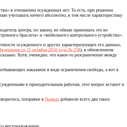
тва» в отношении осужденных нет. То есть, при решении
зан учитывать ничего абсолютно, в том числе характеристику
итель центра, по закону, не обязан принимать это во
тронного браслета» и «мобильного контрольного устройства».
личности осужденного и других характеризующих его данных,
едерации от 11 октября 2010 года № 258
), в обновленном
е сказано. Хотя, очевидно, что какое-то разграничение между
тбывающих наказание в виде ограничения свободы, а вот в
осужденными к принудительным работам, этот вопрос встанет и
оворилось, поправки в
Приказ
добавили всего два таких
го местонахождение.