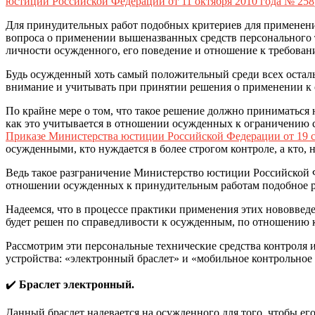
юстиции Российской Федерации от 11 октября 2010 года № 258
Для принудительных работ подобных критериев для применения
вопроса о применении вышеназванных средств персонального т
личности осужденного, его поведение и отношение к требования
Будь осужденный хоть самый положительный среди всех осталь
внимание и учитывать при принятии решения о применении к 
По крайне мере о том, что такое решение должно приниматься
как это учитывается в отношении осужденных к ограничению 
Приказе Министерства юстиции Российской Федерации от 19 с
осужденными, кто нуждается в более строгом контроле, а кто, 
Ведь такое разграничение Министерство юстиции Российской 
отношении осужденных к принудительным работам подобное ра
Надеемся, что в процессе практики применения этих нововведе
будет решен по справедливости к осужденным, по отношению к
Рассмотрим эти персональные технические средства контроля 
устройства: «электронный браслет» и «мобильное контрольное 
✔️
Браслет электронный.
Данный браслет надевается на осужденного для того, чтобы е