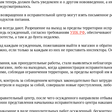
м теперь должен быть уведомлен и о другом нововведении, а и
редусматривалось.
возвращении в исправительной центр могут взять письменное 
одуктов питания.
 всегда дают. Разрешение на выход за пределы территории испр
 Ведь осужденный, согласно требованиям
УИК РФ
, обеспечивают
отесты, а там и до бунта недалеко.
 над каждым осужденным, пожелавшим выйти в магазин и обратн
ожно, если только за каждым из них не приставить инспектора. О
казания, как принудительные работы, стали выявляться неблагоп
 магазин, либо на выходных, когда администрация исправительн
ми, соблюдая ограничения территории, за пределы которой им вы
 контроль за соблюдением которых законодательно был затрудне
онтроля и надзора за собой, совершали новые преступления, либ
равительный центр, после чего осужденного направляли отбыват
нии представления начальника исправительного центра наказани
 наказание в виде принудительных работ осужденный, бесконтро