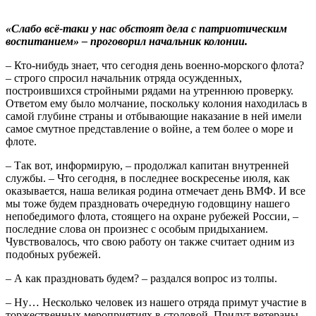
«Слабо всё-таки у нас обстоят дела с патриотическим
воспитанием» – проговорил начальник колонии.
– Кто-нибудь знает, что сегодня день военно-морского флота?
– строго спросил начальник отряда осужденных,
построившихся стройными рядами на утреннюю проверку.
Ответом ему было молчание, поскольку колония находилась в
самой глубине страны и отбывающие наказание в ней имели
самое смутное представление о войне, а тем более о море и
флоте.
– Так вот, информирую, – продолжал капитан внутренней
службы. – Что сегодня, в последнее воскресенье июля, как
оказывается, наша великая родина отмечает день ВМФ. И все
мы тоже будем праздновать очередную годовщину нашего
непобедимого флота, стоящего на охране рубежей России, –
последние слова он произнес с особым придыханием.
Чувствовалось, что свою работу он также считает одним из
подобных рубежей.
– А как праздновать будем? – раздался вопрос из толпы.
– Ну… Несколько человек из нашего отряда примут участие в
торжественных мероприятиях в столовой. Придут ветераны.