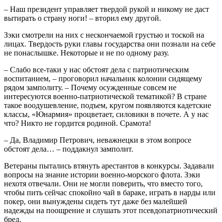
– Наш президент управляет твердой рукой и никому не даст
вытирать о страну ноги! – вторил ему другой.
Зэки смотрели на них с нескончаемой грустью и тоской на
лицах. Твердость руки главы государства они познали на себе
не понаслышке. Некоторые и не по одному разу.
– Слабо все-таки у нас обстоят дела с патриотическим
воспитанием, – проговорил начальник колонии сидящему
рядом замполиту. – Почему осужденные совсем не
интересуются военно-патриотической тематикой? В стране
такое воодушевление, подъем, кругом появляются кадетские
классы, «Юнармия» процветает, силовики в почете. А у нас
что? Никто не гордится родиной. Срамота!
– Да, Владимир Петрович, неважнецки в этом вопросе
обстоят дела… – поддакнул замполит.
Ветераны пытались втянуть арестантов в конкурсы. Задавали
вопросы на знание истории военно-морского флота. Зэки
нехотя отвечали. Они не могли поверить, что вместо того,
чтобы пить сейчас спокойно чай в бараке, играть в нарды или
покер, они вынуждены сидеть тут даже без малейшей
надежды на поощрение и слушать этот псевдопатриотический
бред.