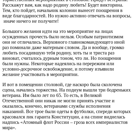
Расскажут вам, как надо родину любить! Будет викторина.
Тем, кто пойдет, начальник колонии вынесет поощрения в
виде благодарностей. Но нужно активно отвечать на вопросы,
иначе ничего не получите!
Большого желания идти на это мероприятие на лицах
осужденных прочесть было нельзя. Особым патриотизмом
они не отличались. Верховного главнокомандующего иной
раз поминали даже матерным словом. Да и вообще, громко
любить посадившую тебя родину, хоть ты и триста раз
виноват, считалось дурным тоном, что ли. Но поощрения
были нужны. Некоторые надеялись на перережим или
условно-досрочное освобождение, и потому изъявили
желание участвовать в мероприятии.
И вот в помещении столовой, где наскоро была сколочена
сцена, начались торжества. На подиум вышли три бодреньких
ветерана. Им было лет по 65. То есть, в Великой
Отечественной они никак не могли принять участие и
оказались, конечно, ветеранами службы исполнения
наказаний. Все трое были одеты в футболки, спереди которых
красовался лик гаранта Конституции, а на спине виднелась
надпись «Атомный флот России – гроза всех империалистов
мира».