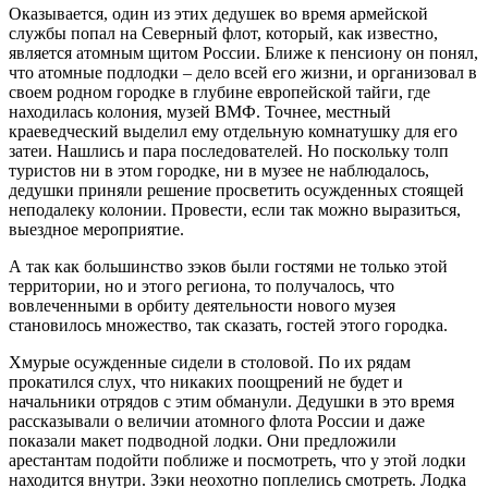
Оказывается, один из этих дедушек во время армейской
службы попал на Северный флот, который, как известно,
является атомным щитом России. Ближе к пенсиону он понял,
что атомные подлодки – дело всей его жизни, и организовал в
своем родном городке в глубине европейской тайги, где
находилась колония, музей ВМФ. Точнее, местный
краеведческий выделил ему отдельную комнатушку для его
затеи. Нашлись и пара последователей. Но поскольку толп
туристов ни в этом городке, ни в музее не наблюдалось,
дедушки приняли решение просветить осужденных стоящей
неподалеку колонии. Провести, если так можно выразиться,
выездное мероприятие.
А так как большинство зэков были гостями не только этой
территории, но и этого региона, то получалось, что
вовлеченными в орбиту деятельности нового музея
становилось множество, так сказать, гостей этого городка.
Хмурые осужденные сидели в столовой. По их рядам
прокатился слух, что никаких поощрений не будет и
начальники отрядов с этим обманули. Дедушки в это время
рассказывали о величии атомного флота России и даже
показали макет подводной лодки. Они предложили
арестантам подойти поближе и посмотреть, что у этой лодки
находится внутри. Зэки неохотно поплелись смотреть. Лодка