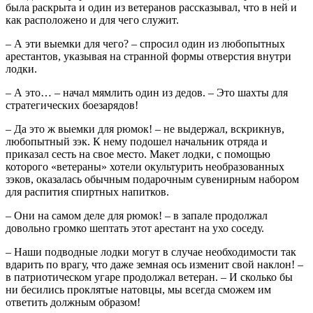
была раскрыта и один из ветеранов рассказывал, что в ней и
как расположено и для чего служит.
– А эти выемки для чего? – спросил один из любопытных
арестантов, указывая на странной формы отверстия внутри
лодки.
– А это… – начал мямлить один из дедов. – Это шахты для
стратегических боезарядов!
– Да это ж выемки для рюмок! – не выдержал, вскрикнув,
любопытный зэк. К нему подошел начальник отряда и
приказал сесть на свое место. Макет лодки, с помощью
которого «ветераны» хотели окультурить необразованных
зэков, оказалась обычным подарочным сувенирным набором
для распития спиртных напитков.
– Они на самом деле для рюмок! – в запале продолжал
довольно громко шептать этот арестант на ухо соседу.
– Наши подводные лодки могут в случае необходимости так
вдарить по врагу, что даже земная ось изменит свой наклон! –
в патриотическом угаре продолжал ветеран. – И сколько бы
ни бесились проклятые натовцы, мы всегда сможем им
ответить должным образом!