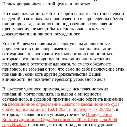
Нельзя допрашивать с этой целью и понятых.
Поэтому показания такой категории свидетелей относительно
сведений, о которых им стало известно из проведенных бесед
или допроса задержанного по подозрению в совершении
преступления, не могут быть использованы в качестве
доказательств виновности осужденного.
Если в Вашем уголовном деле допущены аналогичные
нарушения и в приговоре имеются ссылки на показания
сотрудников правоохранительных органов или понятых,
которые воспроизводят ваши показания или пояснения,
полученные в отсутствие адвоката, то смело обжалуйте
приговор, не забывая о том, что само по себе исключение этих
показаний, если есть другие доказательства Вашей
виновности, не повлечет пересмотр уголовного дела.
В качестве удачного примера, когда исключение таких
показаний могло повлиять на вывод о виновности
осужденного, в судебной практике можно обратить внимание
на
кассационное определение Девятого кассационного суда
общей юрисдикции от 16.01.2024 г. по делу N 77-39/2024
, в
котором, сославшись на упомянутое выше
Определение
Конституционного Суда Российской РФ от 6 февраля 2004
года N 44-О
, налагающего запрет на допрос сотрудников