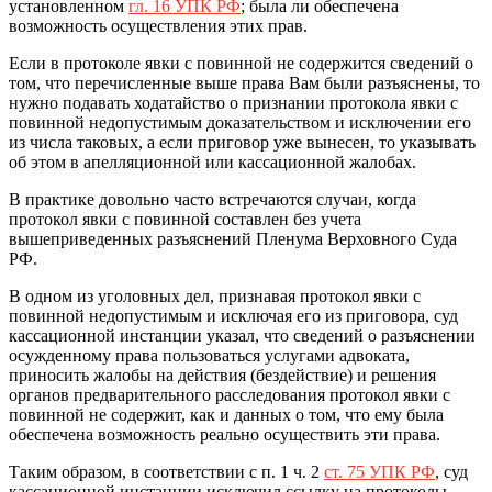
установленном
гл. 16 УПК РФ
; была ли обеспечена
возможность осуществления этих прав.
Если в протоколе явки с повинной не содержится сведений о
том, что перечисленные выше права Вам были разъяснены, то
нужно подавать ходатайство о признании протокола явки с
повинной недопустимым доказательством и исключении его
из числа таковых, а если приговор уже вынесен, то указывать
об этом в апелляционной или кассационной жалобах.
В практике довольно часто встречаются случаи, когда
протокол явки с повинной составлен без учета
вышеприведенных разъяснений Пленума Верховного Суда
РФ.
В одном из уголовных дел, признавая протокол явки с
повинной недопустимым и исключая его из приговора, суд
кассационной инстанции указал, что сведений о разъяснении
осужденному права пользоваться услугами адвоката,
приносить жалобы на действия (бездействие) и решения
органов предварительного расследования протокол явки с
повинной не содержит, как и данных о том, что ему была
обеспечена возможность реально осуществить эти права.
Таким образом, в соответствии с п. 1 ч. 2
ст. 75 УПК РФ
, суд
кассационной инстанции исключил ссылку на протоколы