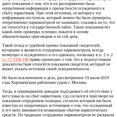
дают показания о том, что в их распоряжении была
оперативная информация о причастности осужденного к
сбыту наркотиков. При этом источник, из которого эта
информация поступила, который можно бы было проверить,
оперативники наркоконтроля не называют, ссылаясь на то, что
он относится к государственной тайне. Такие показания без
какой-либо проверки успешно ложатся в основу
обвинительных приговоров и по сей день.
Такой поход к судебной оценке показаний свидетелей,
которыми и являются сотрудники наркоконтроля, всегда
возмущал и осужденного и его адвоката, поскольку в п. 2 ч. 2
ст. 75 УПК РФ
прямо прописано о том, что к недопустимым
доказательствам относятся показания свидетеля, который не
может указать источник своей осведомленности.
Не было исключением и дело, рассмотренное 19 июля 2019
года Хорошевским районным судом г. Москвы.
Тогда, в опровержение доводов подсудимого об отсутствии у
него умысла на сбыт наркотиков, суд сослался в приговоре на
показания сотрудников полиции, согласно которым им было
известно из оперативных источников о том, что осужденный
и его мать занимаются незаконным сбытом наркотических
средств. По традиции сотрудники наркоконтроля не раскрыли