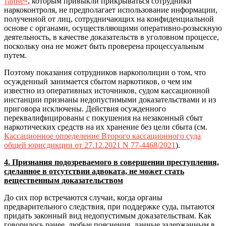
тайне»
, которым привыкли прикрываться сотрудники
наркоконтроля, не предполагает использование информации,
полученной от лиц, сотрудничающих на конфиденциальной
основе с органами, осуществляющими оперативно-розыскную
деятельность, в качестве доказательств в уголовном процессе,
поскольку она не может быть проверена процессуальным
путем.
Поэтому показания сотрудников наркополиции о том, что
осужденный занимается сбытом наркотиков, о чем им
известно из оперативных источников, судом кассационной
инстанции признаны недопустимыми доказательствами и из
приговора исключены. Действия осужденного
переквалифицированы с покушения на незаконный сбыт
наркотических средств на их хранение без цели сбыта (см.
Кассационное определение Второго кассационного суда
общей юрисдикции от 27.12.2021 N 77-4468/2021
).
4. Признания подозреваемого в совершении преступления,
сделанное в отсутствии адвоката, не может стать
вещественным доказательством
До сих пор встречаются случаи, когда органы
предварительного следствия, при поддержке суда, пытаются
придать законный вид недопустимым доказательствам. Как
говорилось ранее, любые пояснения, данные задержанным в