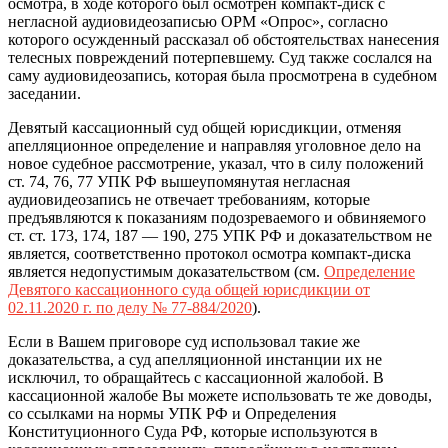
осмотра, в ходе которого был осмотрен компакт-диск с
негласной аудиовидеозаписью ОРМ «Опрос», согласно
которого осужденный рассказал об обстоятельствах нанесения
телесных повреждений потерпевшему. Суд также сослался на
саму аудиовидеозапись, которая была просмотрена в судебном
заседании.
Девятый кассационный суд общей юрисдикции, отменяя
апелляционное определение и направляя уголовное дело на
новое судебное рассмотрение, указал, что в силу положений
ст. 74, 76, 77 УПК РФ вышеупомянутая негласная
аудиовидеозапись не отвечает требованиям, которые
предъявляются к показаниям подозреваемого и обвиняемого
ст. ст. 173, 174, 187 — 190, 275 УПК РФ и доказательством не
является, соответственно протокол осмотра компакт-диска
является недопустимым доказательством (см.
Определение
Девятого кассационного суда общей юрисдикции от
02.11.2020 г. по делу № 77-884/2020
).
Если в Вашем приговоре суд использовал такие же
доказательства, а суд апелляционной инстанции их не
исключил, то обращайтесь с кассационной жалобой. В
кассационной жалобе Вы можете использовать те же доводы,
со ссылками на нормы УПК РФ и Определения
Конституционного Суда РФ, которые используются в