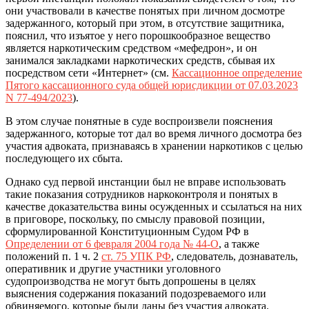
они участвовали в качестве понятых при личном досмотре
задержанного, который при этом, в отсутствие защитника,
пояснил, что изъятое у него порошкообразное вещество
является наркотическим средством «мефедрон», и он
занимался закладками наркотических средств, сбывая их
посредством сети «Интернет» (см.
Кассационное определение
Пятого кассационного суда общей юрисдикции от 07.03.2023
N 77-494/2023
).
В этом случае понятные в суде воспроизвели пояснения
задержанного, которые тот дал во время личного досмотра без
участия адвоката, признаваясь в хранении наркотиков с целью
последующего их сбыта.
Однако суд первой инстанции был не вправе использовать
такие показания сотрудников наркоконтроля и понятых в
качестве доказательства вины осужденных и ссылаться на них
в приговоре, поскольку, по смыслу правовой позиции,
сформулированной Конституционным Судом РФ в
Определении от 6 февраля 2004 года № 44-О
, а также
положений п. 1 ч. 2
ст. 75 УПК РФ
, следователь, дознаватель,
оперативник и другие участники уголовного
судопроизводства не могут быть допрошены в целях
выяснения содержания показаний подозреваемого или
обвиняемого, которые были даны без участия адвоката.