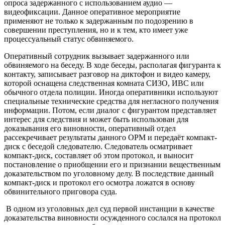
опроса задержанного с использованием аудио —
видеофиксации. Данное оперативное мероприятие
применяют не только к задержанным по подозрению в
совершении преступления, но и к тем, кто имеет уже
процессуальный статус обвиняемого.
Оперативный сотрудник вызывает задержанного или
обвиняемого на беседу. В ходе беседы, располагая фигуранта к
контакту, записывает разговор на диктофон и видео камеру,
которой оснащена следственная комната СИЗО, ИВС или
обычного отдела полиции. Иногда оперативники используют
специальные технические средства для негласного получения
информации. Потом, если диалог с фигурантом представляет
интерес для следствия и может быть использован для
доказывания его виновности, оперативный отдел
рассекречивает результаты данного ОРМ и передаёт компакт-
диск с беседой следователю. Следователь осматривает
компакт-диск, составляет об этом протокол, и выносит
постановление о приобщении его и признании вещественным
доказательством по уголовному делу. В последствие данный
компакт-диск и протокол его осмотра ложатся в основу
обвинительного приговора суда.
В одном из уголовных дел суд первой инстанции в качестве
доказательства виновности осужденного сослался на протокол