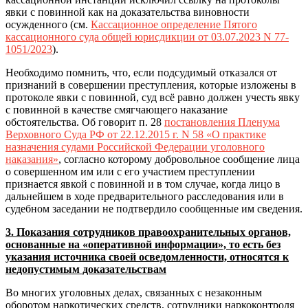
явки с повинной как на доказательства виновности
осужденного (см.
Кассационное определение Пятого
кассационного суда общей юрисдикции от 03.07.2023 N 77-
1051/2023
).
Необходимо помнить, что, если подсудимый отказался от
признаний в совершении преступления, которые изложены в
протоколе явки с повинной, суд всё равно должен учесть явку
с повинной в качестве смягчающего наказание
обстоятельства. Об говорит п. 28
постановления Пленума
Верховного Суда РФ от 22.12.2015 г. N 58 «О практике
назначения судами Российской Федерации уголовного
наказания»
, согласно которому добровольное сообщение лица
о совершенном им или с его участием преступлении
признается явкой с повинной и в том случае, когда лицо в
дальнейшем в ходе предварительного расследования или в
судебном заседании не подтвердило сообщенные им сведения.
3. Показания сотрудников правоохранительных органов,
основанные на «оперативной информации», то есть без
указания источника своей осведомленности, относятся к
недопустимым доказательствам
Во многих уголовных делах, связанных с незаконным
оборотом наркотических средств, сотрудники наркоконтроля