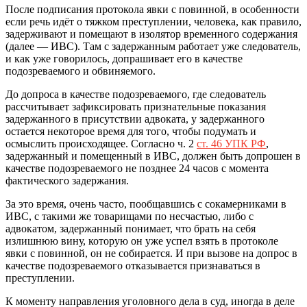
После подписания протокола явки с повинной, в особенности
если речь идёт о тяжком преступлении, человека, как правило,
задерживают и помещают в изолятор временного содержания
(далее — ИВС). Там с задержанным работает уже следователь,
и как уже говорилось, допрашивает его в качестве
подозреваемого и обвиняемого.
До допроса в качестве подозреваемого, где следователь
рассчитывает зафиксировать признательные показания
задержанного в присутствии адвоката, у задержанного
остается некоторое время для того, чтобы подумать и
осмыслить происходящее. Согласно ч. 2
ст. 46 УПК РФ
,
задержанный и помещенный в ИВС, должен быть допрошен в
качестве подозреваемого не позднее 24 часов с момента
фактического задержания.
За это время, очень часто, пообщавшись с сокамерниками в
ИВС, с такими же товарищами по несчастью, либо с
адвокатом, задержанный понимает, что брать на себя
излишнюю вину, которую он уже успел взять в протоколе
явки с повинной, он не собирается. И при вызове на допрос в
качестве подозреваемого отказывается признаваться в
преступлении.
К моменту направления уголовного дела в суд, иногда в деле