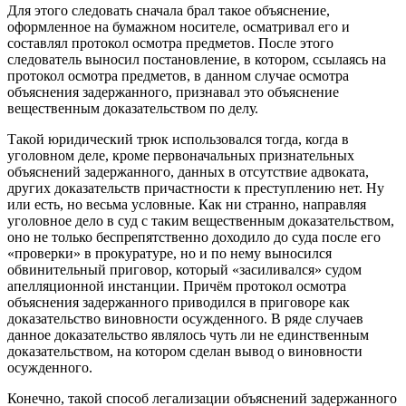
Для этого следовать сначала брал такое объяснение,
оформленное на бумажном носителе, осматривал его и
составлял протокол осмотра предметов. После этого
следователь выносил постановление, в котором, ссылаясь на
протокол осмотра предметов, в данном случае осмотра
объяснения задержанного, признавал это объяснение
вещественным доказательством по делу.
Такой юридический трюк использовался тогда, когда в
уголовном деле, кроме первоначальных признательных
объяснений задержанного, данных в отсутствие адвоката,
других доказательств причастности к преступлению нет. Ну
или есть, но весьма условные. Как ни странно, направляя
уголовное дело в суд с таким вещественным доказательством,
оно не только беспрепятственно доходило до суда после его
«проверки» в прокуратуре, но и по нему выносился
обвинительный приговор, который «засиливался» судом
апелляционной инстанции. Причём протокол осмотра
объяснения задержанного приводился в приговоре как
доказательство виновности осужденного. В ряде случаев
данное доказательство являлось чуть ли не единственным
доказательством, на котором сделан вывод о виновности
осужденного.
Конечно, такой способ легализации объяснений задержанного