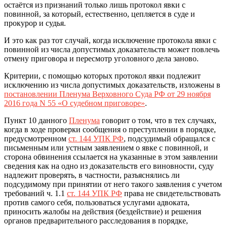
остаётся из признаний только лишь протокол явки с
повинной, за который, естественно, цепляется в суде и
прокурор и судья.
И это как раз тот случай, когда исключение протокола явки с
повинной из числа допустимых доказательств может повлечь
отмену приговора и пересмотр уголовного дела заново.
Критерии, с помощью которых протокол явки подлежит
исключению из числа допустимых доказательств, изложены в
постановлении Пленума Верховного Суда РФ от 29 ноября
2016 года N 55 «О судебном приговоре»
.
Пункт 10 данного
Пленума
говорит о том, что в тех случаях,
когда в ходе проверки сообщения о преступлении в порядке,
предусмотренном
ст. 144 УПК РФ
, подсудимый обращался с
письменным или устным заявлением о явке с повинной, и
сторона обвинения ссылается на указанные в этом заявлении
сведения как на одно из доказательств его виновности, суду
надлежит проверять, в частности, разъяснялись ли
подсудимому при принятии от него такого заявления с учетом
требований ч. 1.1
ст. 144 УПК РФ
права не свидетельствовать
против самого себя, пользоваться услугами адвоката,
приносить жалобы на действия (бездействие) и решения
органов предварительного расследования в порядке,