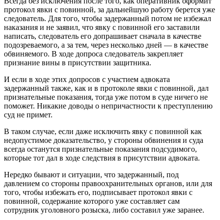
Всегда без исключения после того, как оперативник оформит
протокол явки с повинной, за дальнейшую работу берется уже
следователь. Для того, чтобы задержанный потом не избежал
наказания и не заявил, что явку с повинной его заставили
написать, следователь его допрашивает сначала в качестве
подозреваемого, а за тем, через несколько дней — в качестве
обвиняемого. В ходе допроса следователь закрепляет
признание вины в присутствии защитника.
И если в ходе этих допросов с участием адвоката
задержанный также, как и в протоколе явки с повинной, дал
признательные показания, тогда уже потом в суде ничего не
поможет. Никакие доводы о непричастности к преступлению
суд не примет.
В таком случае, если даже исключить явку с повинной как
недопустимое доказательство, у стороны обвинения и суда
всегда останутся признательные показания подсудимого,
которые тот дал в ходе следствия в присутствии адвоката.
Нередко бывают и ситуации, что задержанный, под
давлением со стороны правоохранительных органов, или для
того, чтобы избежать его, подписывает протокол явки с
повинной, содержание которого уже составляет сам
сотрудник уголовного розыска, либо составил уже заранее.