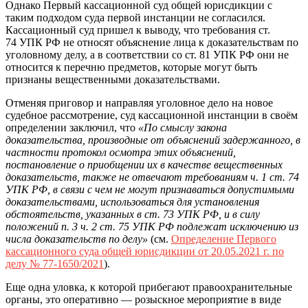
Однако Первый кассационной суд общей юрисдикции с
таким подходом суда первой инстанции не согласился.
Кассационный суд пришел к выводу, что требования ст.
74 УПК РФ не относят объяснение лица к доказательствам по
уголовному делу, а в соответствии со ст. 81 УПК РФ они не
относится к перечню предметов, которые могут быть
признаны вещественными доказательствами.
Отменяя приговор и направляя уголовное дело на новое
судебное рассмотрение, суд кассационной инстанции в своём
определении заключил, что
«По смыслу закона
доказательства, производные от объяснений задержанного, в
частности протокол осмотра этих объяснений,
постановление о приобщении их в качестве вещественных
доказательств, также не отвечают требованиям ч. 1 ст. 74
УПК РФ, в связи с чем не могут признаваться допустимыми
доказательствами, использоваться для установления
обстоятельств, указанных в ст. 73 УПК РФ, и в силу
положений п. 3 ч. 2 ст. 75 УПК РФ подлежат исключению из
числа доказательств по делу»
(см.
Определение Первого
кассационного суда общей юрисдикции от 20.05.2021 г. по
делу № 77-1650/2021
).
Еще одна уловка, к которой прибегают правоохранительные
органы, это оперативно — розыскное мероприятие в виде