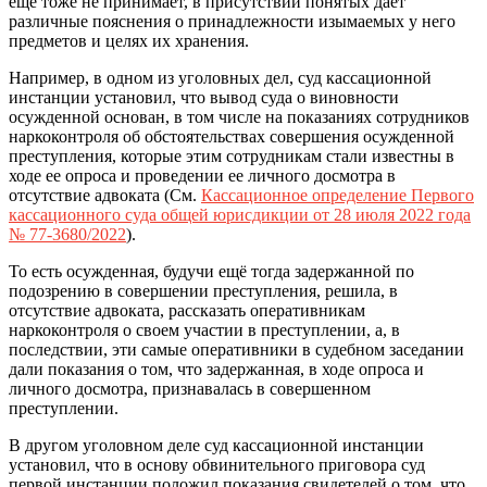
ещё тоже не принимает, в присутствии понятых дает
различные пояснения о принадлежности изымаемых у него
предметов и целях их хранения.
Например, в одном из уголовных дел, суд кассационной
инстанции установил, что вывод суда о виновности
осужденной основан, в том числе на показаниях сотрудников
наркоконтроля об обстоятельствах совершения осужденной
преступления, которые этим сотрудникам стали известны в
ходе ее опроса и проведении ее личного досмотра в
отсутствие адвоката (См.
Кассационное определение Первого
кассационного суда общей юрисдикции от 28 июля 2022 года
№ 77-3680/2022
).
То есть осужденная, будучи ещё тогда задержанной по
подозрению в совершении преступления, решила, в
отсутствие адвоката, рассказать оперативникам
наркоконтроля о своем участии в преступлении, а, в
последствии, эти самые оперативники в судебном заседании
дали показания о том, что задержанная, в ходе опроса и
личного досмотра, признавалась в совершенном
преступлении.
В другом уголовном деле суд кассационной инстанции
установил, что в основу обвинительного приговора суд
первой инстанции положил показания свидетелей о том, что