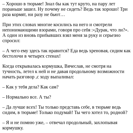
– Хорошо в тюрьме! Знал бы как тут круто, на пару лет
пораньше зашел. Ну почему не сидеть? Ведь так хорошо! Три
раза кормят, ни разу не бьют…
При этих словах многие косились на него и смотрели
непонимающими взорами, говоря про себя :«Дурак, что ли?».
А один из вновь прибывших взял меня за руку и серьезно
спросил:
– А чего ему здесь так нравится? Еда ведь хреновая, сидим как
бестолочи в четырех стенах!
Когда открывалась кормушка, Вячеслав, не смотря на
тучность, летел к ней и не давая продольному возможности
начать разговор ,с ходу выпаливал:
– Как у тебя дела? Как сам?
– Нормально все. А ты?
– Да лучше всех! Ты только представь себе, в тюрьме ведь
сидим, в тюрьме! Только подумай! Ты чего хотел то, родной?
– Я и не помню уже, – отвечал продольный, захлопывая
кормушку.