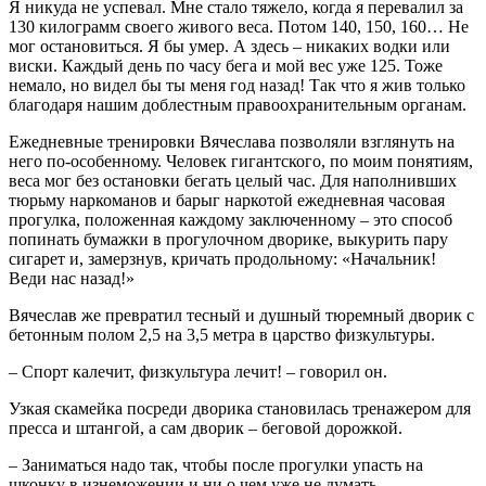
Я никуда не успевал. Мне стало тяжело, когда я перевалил за
130 килограмм своего живого веса. Потом 140, 150, 160… Не
мог остановиться. Я бы умер. А здесь – никаких водки или
виски. Каждый день по часу бега и мой вес уже 125. Тоже
немало, но видел бы ты меня год назад! Так что я жив только
благодаря нашим доблестным правоохранительным органам.
Ежедневные тренировки Вячеслава позволяли взглянуть на
него по-особенному. Человек гигантского, по моим понятиям,
веса мог без остановки бегать целый час. Для наполнивших
тюрьму наркоманов и барыг наркотой ежедневная часовая
прогулка, положенная каждому заключенному – это способ
попинать бумажки в прогулочном дворике, выкурить пару
сигарет и, замерзнув, кричать продольному: «Начальник!
Веди нас назад!»
Вячеслав же превратил тесный и душный тюремный дворик с
бетонным полом 2,5 на 3,5 метра в царство физкультуры.
– Спорт калечит, физкультура лечит! – говорил он.
Узкая скамейка посреди дворика становилась тренажером для
пресса и штангой, а сам дворик – беговой дорожкой.
– Заниматься надо так, чтобы после прогулки упасть на
шконку в изнеможении и ни о чем уже не думать.