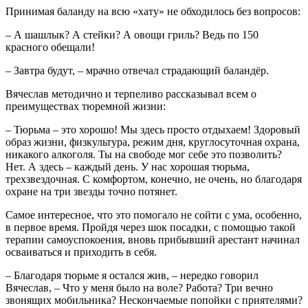
Принимая баланду на всю «хату» не обходилось без вопросов:
– А шашлык? А стейки? А овощи гриль? Ведь по 150
красного обещали!
– Завтра будут, – мрачно отвечал страдающий баландёр.
Вячеслав методично и терпеливо рассказывал всем о
преимуществах тюремной жизни:
– Тюрьма – это хорошо! Мы здесь просто отдыхаем! Здоровый
образ жизни, физкультура, режим дня, круглосуточная охрана,
никакого алкоголя. Ты на свободе мог себе это позволить?
Нет. А здесь – каждый день. У нас хорошая тюрьма,
трехзвездочная. С комфортом, конечно, не очень, но благодаря
охране на три звезды точно потянет.
Самое интересное, что это помогало не сойти с ума, особенно,
в первое время. Пройдя через шок посадки, с помощью такой
терапии самоуспокоения, вновь прибывший арестант начинал
осваиваться и приходить в себя.
– Благодаря тюрьме я остался жив, – нередко говорил
Вячеслав, – Что у меня было на воле? Работа? Три вечно
звонящих мобильника? Нескончаемые попойки с приятелями?