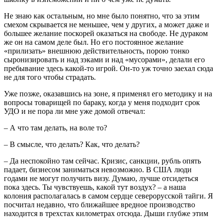
Не знаю как остальным, но мне было понятно, что за этим
смехом скрывается не меньшее, чем у других, а может даже и
большее желание поскорей оказаться на свободе. Не дураком
же он на самом деле был. Но его постоянное желание
«прилизать» внешнюю действительность, порою тонко
сыронизировать и над зэками и над «мусорами», делали его
пребывание здесь какой-то игрой. Он-то уж точно заехал сюда
не для того чтобы страдать.
Уже позже, оказавшись на зоне, я применял его методику и на
вопросы товарищей по бараку, когда у меня подходит срок
УДО и не пора ли мне уже домой отвечал:
– А что там делать, на воле то?
– В смысле, что делать? Как, что делать?
– Да неспокойно там сейчас. Кризис, санкции, рубль опять
падает, бизнесом заниматься невозможно. В США люди
годами не могут получить визу. Думаю, лучше отсидеться
пока здесь. Ты чувствуешь, какой тут воздух? – а наша
колония располагалась в самом сердце северорусской тайги. Я
посчитал недавно, что ближайшее вредное производство
находится в трехстах километрах отсюда. Дыши глубже этим