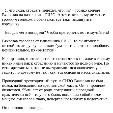
– Я что сюда, страдать приехал, что ли? – громко кричал
Вячеслав на начальника СИЗО. А тот отвечал ему не менее
громким голосом, побаиваясь, всё-таки, заглянуть в
кормушку:
– Вас для чего посадили? Чтобы претерпеть, вот и мучайтесь!
Вячеслав требовал от начальника СИЗО
то ли иголку с
ниткой, то ли ручку с листком бумаги, то ли что-то подобное,
незначительное, из «бытовухи».
Как правило, многие арестанты относятся к посадке в тюрьму
никак иначе как к страданию и мучаются по полной мере. Но
есть
арестанты, которые выстраивают психологическую
защиту по другому не так , как
вся основная масса сидельцев.
Прошедший трехгодичный путь в СИЗО Вячеслав не был
похож на большинство арестантской массы. Он, в прошлом
бизнесмен, 55-ти лет от роду, потерявший с посадкой
практически всё, что у него было, воплощал собой некое
мощное смеховое начало, повергавшее многих в недоумение.
Он постоянно повторял: