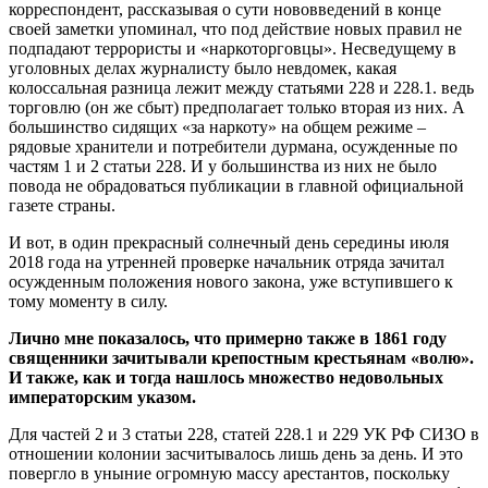
корреспондент, рассказывая о сути нововведений в конце
своей заметки упоминал, что под действие новых правил не
подпадают террористы и «наркоторговцы». Несведущему в
уголовных делах журналисту было невдомек, какая
колоссальная разница лежит между статьями 228 и 228.1. ведь
торговлю (он же сбыт) предполагает только вторая из них. А
большинство сидящих «за наркоту» на общем режиме –
рядовые хранители и потребители дурмана, осужденные по
частям 1 и 2 статьи 228. И у большинства из них не было
повода не обрадоваться публикации в главной официальной
газете страны.
И вот, в один прекрасный солнечный день середины июля
2018 года на утренней проверке начальник отряда зачитал
осужденным положения нового закона, уже вступившего к
тому моменту в силу.
Лично мне показалось, что примерно также в 1861 году
священники зачитывали крепостным крестьянам «волю».
И также, как и тогда нашлось множество недовольных
императорским указом.
Для частей 2 и 3 статьи 228, статей 228.1 и 229 УК РФ СИЗО в
отношении колонии засчитывалось лишь день за день. И это
повергло в уныние огромную массу арестантов, поскольку