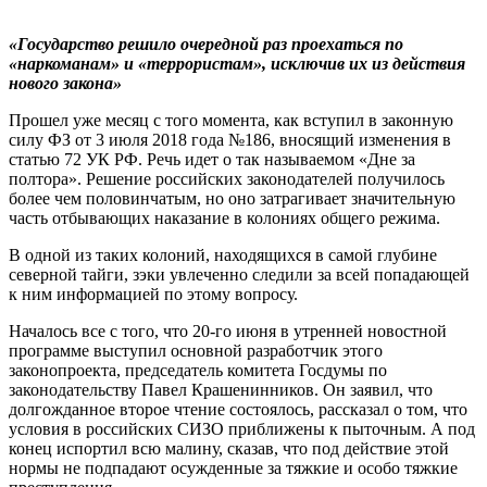
«Государство решило очередной раз проехаться по
«наркоманам» и «террористам», исключив их из действия
нового закона»
Прошел уже месяц с того момента, как вступил в законную
силу ФЗ от 3 июля 2018 года №186, вносящий изменения в
статью 72 УК РФ. Речь идет о так называемом «Дне за
полтора». Решение российских законодателей получилось
более чем половинчатым, но оно затрагивает значительную
часть отбывающих наказание в колониях общего режима.
В одной из таких колоний, находящихся в самой глубине
северной тайги, зэки увлеченно следили за всей попадающей
к ним информацией по этому вопросу.
Началось все с того, что 20-го июня в утренней новостной
программе выступил основной разработчик этого
законопроекта, председатель комитета Госдумы по
законодательству Павел Крашенинников. Он заявил, что
долгожданное второе чтение состоялось, рассказал о том, что
условия в российских СИЗО приближены к пыточным. А под
конец испортил всю малину, сказав, что под действие этой
нормы не подпадают осужденные за тяжкие и особо тяжкие