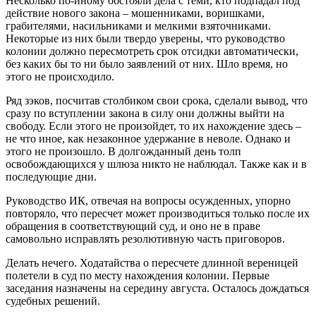
Несколько по-иному обстояли дела с теми, кто подпадал под
действие нового закона – мошенниками, воришками,
грабителями, насильниками и мелкими взяточниками.
Некоторые из них были твердо уверены, что руководство
колонии должно пересмотреть срок отсидки автоматически,
без каких бы то ни было заявлений от них. Шло время, но
этого не происходило.
Ряд зэков, посчитав столбиком свои срока, сделали вывод, что
сразу по вступлении закона в силу они должны выйти на
свободу. Если этого не произойдет, то их нахождение здесь –
не что иное, как незаконное удержание в неволе. Однако и
этого не произошло. В долгожданный день толп
освобождающихся у шлюза никто не наблюдал. Также как и в
последующие дни.
Руководство ИК, отвечая на вопросы осужденных, упорно
повторяло, что пересчет может производиться только после их
обращения в соответствующий суд, и оно не в праве
самовольно исправлять резолютивную часть приговоров.
Делать нечего. Ходатайства о пересчете длинной вереницей
полетели в суд по месту нахождения колонии. Первые
заседания назначены на середину августа. Осталось дождаться
судебных решений.