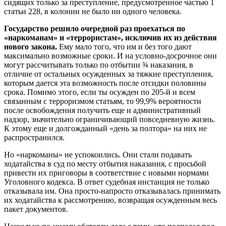
сидящих только за преступление, предусмотренное частью 1
статьи 228, в колонии не было ни одного человека.
Государство решило очередной раз проехаться по
«наркоманам» и «террористам», исключив их из действия
нового закона.
Ему мало того, что им и без того дают
максимально возможные сроки. И на условно-досрочное они
могут рассчитывать только по отбытии ¾ наказания, в
отличие от остальных осужденных за тяжкие преступления,
которым дается эта возможность после отсидки половины
срока. Помимо этого, если ты осужден по 205-й и всем
связанным с терроризмом статьям, то 99,9% вероятности
после освобождения получить еще и административный
надзор, значительно ограничивающий повседневную жизнь.
К этому еще и долгожданный «день за полтора» на них не
распространился.
Но «наркоманы» не успокоились. Они стали подавать
ходатайства в суд по месту отбытия наказания, с просьбой
привести их приговоры в соответствие с новыми нормами
Уголовного кодекса. В ответ судебная инстанция не только
отказывала им. Она просто-напросто отказывалась принимать
их ходатайства к рассмотрению, возвращая осужденным весь
пакет документов.