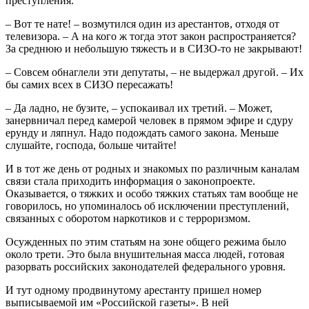
преступления.
– Вот те нате! – возмутился один из арестантов, отходя от
телевизора. – А на кого ж тогда этот закон распространяется?
За среднюю и небольшую тяжесть и в СИЗО-то не закрывают!
– Совсем обнаглели эти депутаты, – не выдержал другой. – Их
бы самих всех в СИЗО пересажать!
– Да ладно, не бузите, – успокаивал их третий. – Может,
занервничал перед камерой человек в прямом эфире и сдуру
ерунду и ляпнул. Надо подождать самого закона. Меньше
слушайте, господа, больше читайте!
И в тот же день от родных и знакомых по различным каналам
связи стала приходить информация о законопроекте.
Оказывается, о тяжких и особо тяжких статьях там вообще не
говорилось, но упоминалось об исключении преступлений,
связанных с оборотом наркотиков и с терроризмом.
Осужденных по этим статьям на зоне общего режима было
около трети. Это была внушительная масса людей, готовая
разорвать российских законодателей федерального уровня.
И тут одному продвинутому арестанту пришел номер
выписываемой им «Российской газеты». В ней