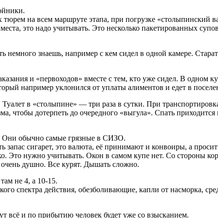
ойники.
х тюрем на всем маршруте этапа, при погрузке «столыпинский в
ста, это надо учитывать. Это несколько пакетированных супов,
ть немного знаешь, например с кем сидел в одной камере. Старать
азания и «первоходов» вместе с тем, кто уже сидел. В одном к
торый например уклонился от уплаты алиментов и едет в поселен
. Туалет в «столыпине» — три раза в сутки. При транспортировка
а, чтобы дотерпеть до очередного «выгула». Спать приходится п
. Они обычно самые грязные в СИЗО.
ть запас сигарет, это валюта, её принимают и конвоиры, а проси
о. Это нужно учитывать. Окон в самом купе нет. Со стороны кор
 очень душно. Все курят. Дышать сложно.
ам не 4, а 10-15.
го спектра действия, обезболивающие, капли от насморка, сред
всё и по прибытию человек будет уже со взысканием.