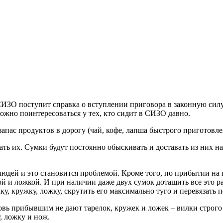
 СИЗО поступит справка о вступлении приговора в законную силу
жно поинтересоваться у тех, кто сидит в СИЗО давно.
апас продуктов в дорогу (чай, кофе, лапша быстрого приготовлен
ать их. Сумки будут постоянно обыскивать и доставать из них над
дей и это становится проблемой. Кроме того, по прибытии на п
ой и ложкой. И при наличии даже двух сумок дотащить все это р
у, кружку, ложку, скрутить его максимально туго и перевязать 
новь прибывшим не дают тарелок, кружек и ложек – вилки строго 
, ложку и нож.