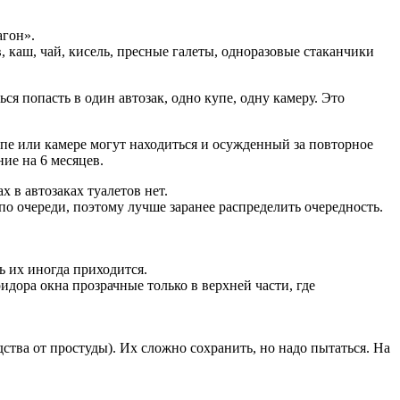
агон».
 каш, чай, кисель, пресные галеты, одноразовые стаканчики
ся попасть в один автозак, одно купе, одну камеру. Это
упе или камере могут находиться и осужденный за повторное
ие на 6 месяцев.
х в автозаках туалетов нет.
о очереди, поэтому лучше заранее распределить очередность.
ть их иногда приходится.
идора окна прозрачные только в верхней части, где
ства от простуды). Их сложно сохранить, но надо пытаться. На