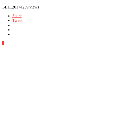
14.11.2017
4239 views
Share
Tweet
0