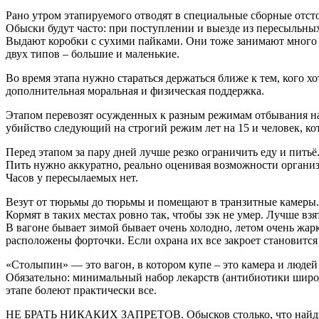
Рано утром этапируемого отводят в специальные сборные отст
Обыски будут часто: при поступлении и выезде из пересыльны
Выдают коробки с сухими пайками. Они тоже занимают много ме
двух типов – большие и маленькие.
Во время этапа нужно стараться держаться ближе к тем, кого хо
дополнительная моральная и физическая поддержка.
Этапом перевозят осужденных к разным режимам отбывания нак
убийство следующий на строгий режим лет на 15 и человек, ко
Перед этапом за пару дней лучше резко ограничить еду и питьё
Пить нужно аккуратно, реально оценивая возможности организм
Часов у пересылаемых нет.
Везут от тюрьмы до тюрьмы и помещают в транзитные камеры
Кормят в таких местах ровно так, чтобы зэк не умер. Лучше взя
В вагоне бывает зимой бывает очень холодно, летом очень жарк
расположены форточки. Если охрана их все закроет становится
«Столыпин» — это вагон, в котором купе – это камера и людей т
Обязательно: минимальный набор лекарств (антибиотики широко
этапе болеют практически все.
НЕ БРАТЬ НИКАКИХ ЗАПРЕТОВ. Обысков столько, что найдут 