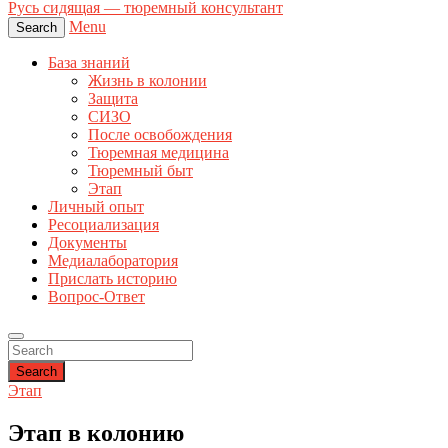
Русь сидящая — тюремный консультант
Menu
Search
База знаний
Жизнь в колонии
Защита
СИЗО
После освобождения
Тюремная медицина
Тюремный быт
Этап
Личный опыт
Ресоциализация
Документы
Медиалаборатория
Прислать историю
Вопрос-Ответ
Search
Этап
Этап в колонию