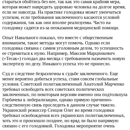
стараться обойтись без нее, так как это самая крайняя мера,
которая может навредить здоровью человека на долгое время,
если не навсегда. На практике голодовка может увенчаться
успехом, если требования заключенного касаются условий
содержания, так как они вполне реализуемы. Часто на
голодовку садятся из-за неоказания медицинской помощи.
Опыт Навального показал, что вместе с общественным
вниманием, такие методы могут помочь. Однако если
голодовка связана с самим уголовным делом, то успешность
ее стремиться к нулю. Например, Максим Марцинкевич
(«Тесак») голодал два месяца с требованием назначить новую
экспертизу по делу. Никакого успеха это не принесло.
Суд и следствие безразличны к судьбе заключенного. Еще
менее вероятно добиться успеха, ставя совсем глобальные
условия. Советский политзаключенный Анатолий Марченко
требовал освободить всех советских политических
заключенных, по некоторым версиям именно она подтолкнула
Горбачева к либерализации, однако прямую причинно-
следственную связь проследить в данном случае тяжело.
Украинский режиссер Сенцов Олег во время голодовки
требовал освобождения всех украинских политзаключенных,
хоть это и произошло позднее, но вряд ли было напрямую
связано с его голодовкой. Голодовка мероприятие очень