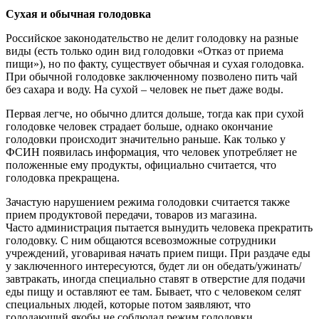
Сухая и обычная голодовка
Российское законодательство не делит голодовку на разные
виды (есть только один вид голодовки «Отказ от приема
пищи»), но по факту, существует обычная и сухая голодовка.
При обычной голодовке заключенному позволено пить чай
без сахара и воду. На сухой – человек не пьет даже воды.
Первая легче, но обычно длится дольше, тогда как при сухой
голодовке человек страдает больше, однако окончание
голодовки происходит значительно раньше. Как только у
ФСИН появилась информация, что человек употребляет не
положенные ему продукты, официально считается, что
голодовка прекращена.
Зачастую нарушением режима голодовки считается также
прием продуктовой передачи, товаров из магазина.
Часто администрация пытается вынудить человека прекратить
голодовку. С ним общаются всевозможные сотрудники
учреждений, уговаривая начать прием пищи. При раздаче еды
у заключенного интересуются, будет ли он обедать/ужинать/
завтракать, иногда специально ставят в отверстие для подачи
еды пищу и оставляют ее там. Бывает, что с человеком селят
специальных людей, которые потом заявляют, что
голодающий якобы не соблюдал режим голодовки.