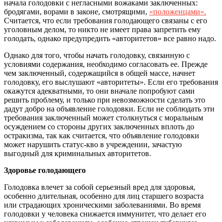
начала голодовки с негласными вожаками заключенных:
бродягами, ворами в законе, смотрящими,
«положенцами».
Считается, что если требования голодающего связаны с его
уголовным делом, то никто не имеет права запретить ему
голодать, однако предупредить «авторитетов» все равно надо.
Однако для того, чтобы начать голодовку, связанную с
условиями содержания, необходимо согласовать ее. Прежде
чем заключенный, содержащийся в общей массе, начнет
голодовку, его выслушают «авторитеты». Если его требования
окажутся адекватными, то они вначале попробуют сами
решить проблему, и только при невозможности сделать это
дадут добро на объявление голодовки. Если не соблюдать эти
требования заключенный может столкнуться с моральным
осуждением со стороны других заключенных вплоть до
остракизма, так как считается, что объявление голодовки
может нарушить статус-кво в учреждении, зачастую
выгодный для криминальных авторитетов.
Здоровье голодающего
Голодовка влечет за собой серьезный вред для здоровья,
особенно длительная, особенно для лиц старшего возраста
или страдающих хроническими заболеваниями. Во время
голодовки у человека снижается иммунитет, что делает его