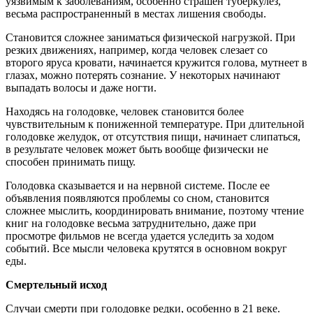
уязвимым к заболеваниям, особенно страшен туберкулез,
весьма распространенный в местах лишения свободы.
Становится сложнее заниматься физической нагрузкой. При
резких движениях, например, когда человек слезает со
второго яруса кровати, начинается кружится голова, мутнеет в
глазах, можно потерять сознание. У некоторых начинают
выпадать волосы и даже ногти.
Находясь на голодовке, человек становится более
чувствительным к пониженной температуре. При длительной
голодовке желудок, от отсутствия пищи, начинает слипаться,
в результате человек может быть вообще физически не
способен принимать пищу.
Голодовка сказывается и на нервной системе. После ее
объявления появляются проблемы со сном, становится
сложнее мыслить, координировать внимание, поэтому чтение
книг на голодовке весьма затруднительно, даже при
просмотре фильмов не всегда удается уследить за ходом
событий. Все мысли человека крутятся в основном вокруг
еды.
Смертельный исход
Случаи смерти при голодовке редки, особенно в 21 веке.