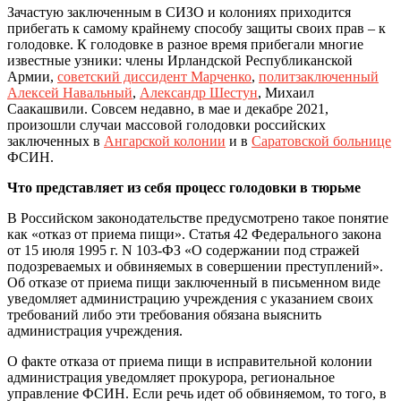
Зачастую заключенным в СИЗО и колониях приходится
прибегать к самому крайнему способу защиты своих прав – к
голодовке. К голодовке в разное время прибегали многие
известные узники: члены Ирландской Республиканской
Армии,
советский диссидент Марченко
,
политзаключенный
Алексей Навальный
,
Александр Шестун
, Михаил
Саакашвили. Совсем недавно, в мае и декабре 2021,
произошли случаи массовой голодовки российских
заключенных в
Ангарской колонии
и в
Саратовской больнице
ФСИН.
Что представляет из себя процесс голодовки в тюрьме
В Российском законодательстве предусмотрено такое понятие
как «отказ от приема пищи». Статья 42 Федерального закона
от 15 июля 1995 г. N 103-ФЗ «О содержании под стражей
подозреваемых и обвиняемых в совершении преступлений».
Об отказе от приема пищи заключенный в письменном виде
уведомляет администрацию учреждения с указанием своих
требований либо эти требования обязана выяснить
администрация учреждения.
О факте отказа от приема пищи в исправительной колонии
администрация уведомляет прокурора, региональное
управление ФСИН. Если речь идет об обвиняемом, то того, в